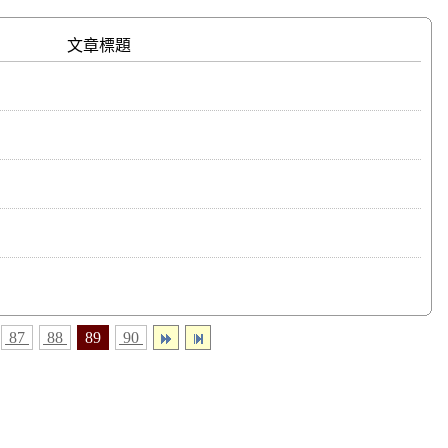
文章標題
87
88
89
90