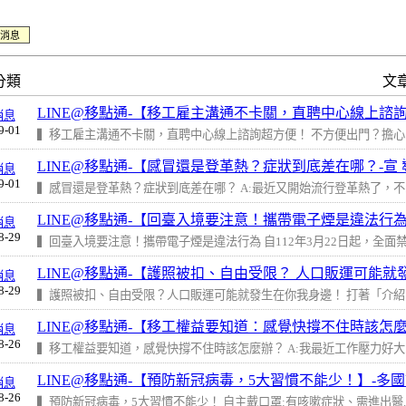
消息
分類
文
LINE@移點通-【移工雇主溝通不卡關，直聘中心線上諮
消息
9-01
▍移工雇主溝通不卡關，直聘中心線上諮詢超方便！ 不方便出門？擔心..
LINE@移點通-【感冒還是登革熱？症狀到底差在哪？-宣 
消息
9-01
▍感冒還是登革熱？症狀到底差在哪？ A:最近又開始流行登革熱了，不..
LINE@移點通-【回臺入境要注意！攜帶電子煙是違法行
消息
8-29
▍回臺入境要注意！攜帶電子煙是違法行為 自112年3月22日起，全面禁止
LINE@移點通-【護照被扣、自由受限？ 人口販運可能就
消息
8-29
▍護照被扣、自由受限？人口販運可能就發生在你我身邊！ 打著「介紹..
LINE@移點通-【移工權益要知道：感覺快撐不住時該怎麼
消息
8-26
▍移工權益要知道，感覺快撐不住時該怎麼辦？ A:我最近工作壓力好大..
LINE@移點通-【預防新冠病毒，5大習慣不能少！】-多
消息
8-26
▍預防新冠病毒，5大習慣不能少！ 自主戴口罩:有咳嗽症狀、需進出醫..